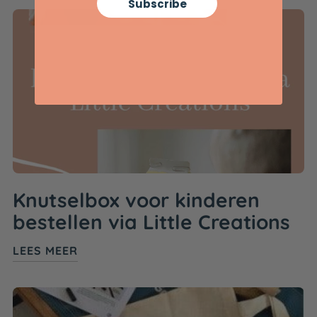
Subscribe
Knutselbox voor kinderen
bestellen via Little Creations
LEES MEER