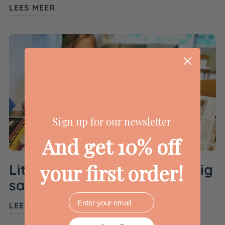
LEES MEER
Sign up for our newsletter
And get 10% off
your first order!
Little Creations; weer gezellig
samen knutselen
Email
LEES MEER